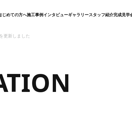
はじめての方へ
施工事例
インタビュー
ギャラリー
スタッフ紹介
完成見学
グ
ロ
ー
バ
okを更新しました
ル
メ
ニ
ュ
ー
ATION