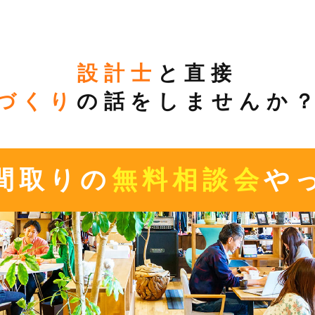
設計士
と直接
づくり
の話をしませんか
間取りの
無料相談会
や