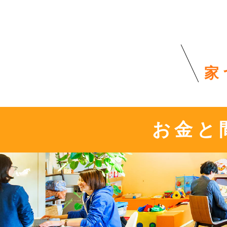
家
お金と