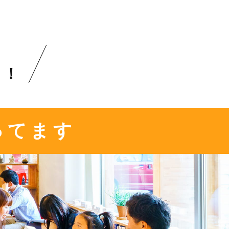
？！
ってます