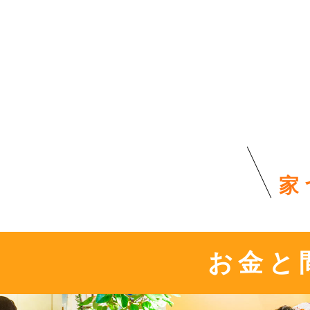
家
お金と