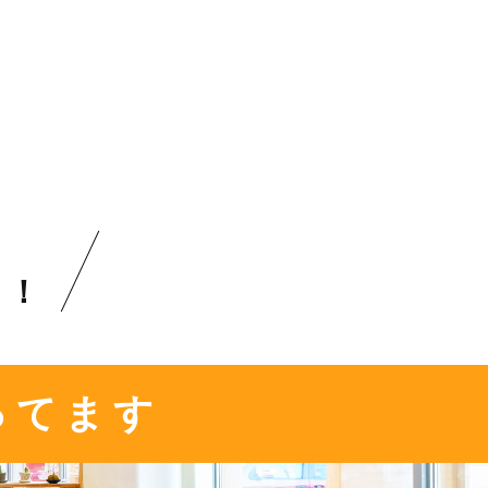
？！
ってます