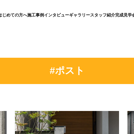
はじめての方へ
施工事例
インタビュー
ギャラリー
スタッフ紹介
完成見学
グ
ロ
ー
バ
ル
メ
ニ
ュ
ー
#ポスト