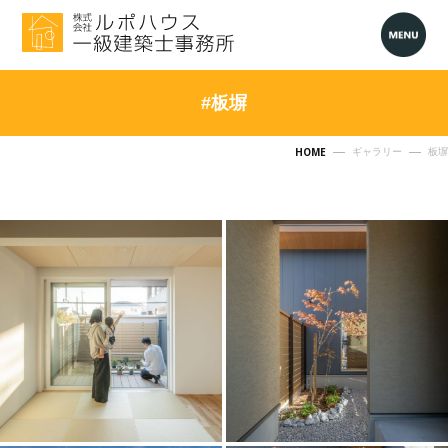
#板塀
HOME
ギャラリー
板塀