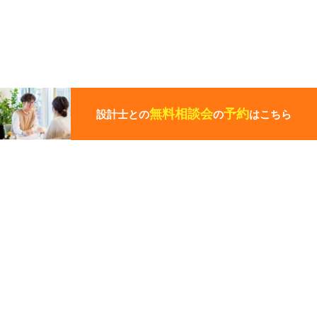
こ
の
ペ
無料相談会
予約
設計士との
の
はこちら
ー
ジ
の
先
その他の関連ギャラリー
頭
に
戻
る