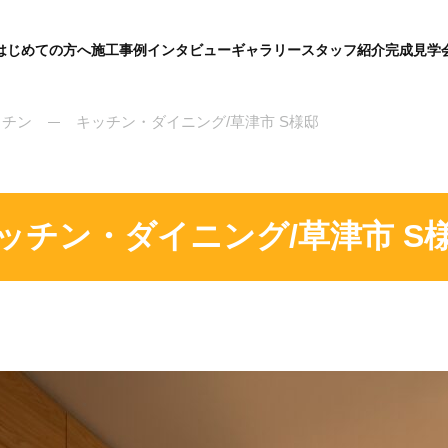
はじめての方へ
施工事例
インタビュー
ギャラリー
スタッフ紹介
完成見学
グ
ロ
ー
バ
ッチン
キッチン・ダイニング/草津市 S様邸
ル
メ
ニ
ュ
ー
ッチン・ダイニング/草津市 S