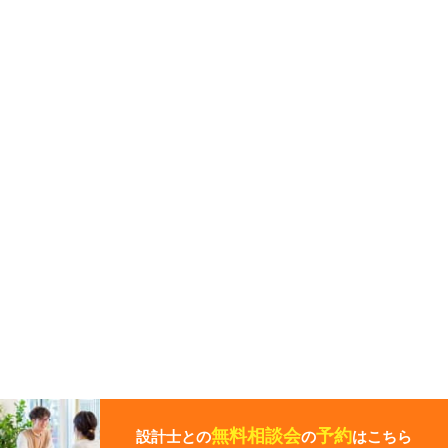
こ
の
ペ
無料相談会
予約
設計士との
の
はこちら
ー