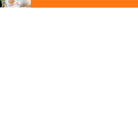
ジ
の
先
頭
この写真の施工事例を見る
に
戻
る
施工事例
大津市
大開口パッシブデザインの
家
その他の関連ギャラリー