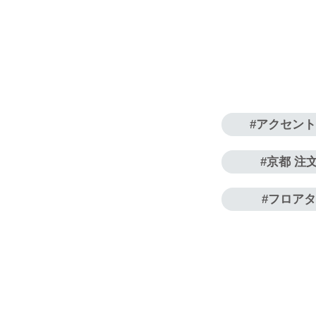
アクセン
京都 注
フロア