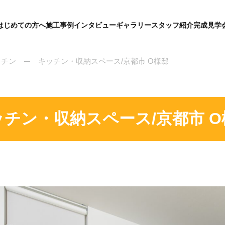
はじめての方へ
施工事例
インタビュー
ギャラリー
スタッフ紹介
完成見学
グ
ロ
ー
バ
ッチン
キッチン・収納スペース/京都市 O様邸
ル
メ
ニ
ュ
ー
ッチン・収納スペース/京都市 O