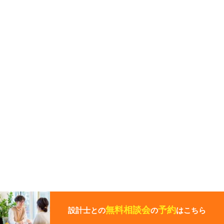
こ
の
ペ
無料相談会
予約
設計士との
の
はこちら
ー