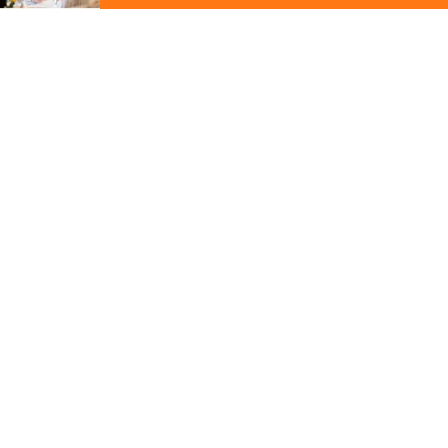
ジ
の
先
頭
この写真の施工事例を見る
に
戻
る
施工事例
大津市
新緑を映す家
その他の関連ギャラリー