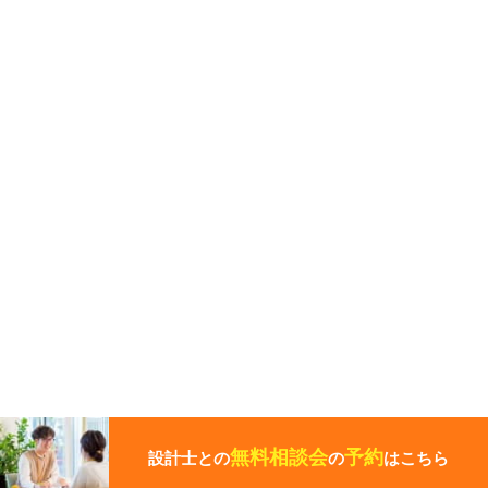
こ
の
ペ
無料相談会
予約
設計士との
の
はこちら
ー