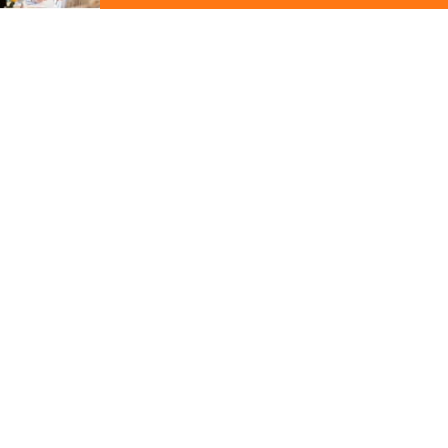
ジ
の
先
頭
この写真の施工事例を見る
に
戻
る
施工事例
彦根市
パノラマビューを楽しむ家
その他の関連ギャラリー