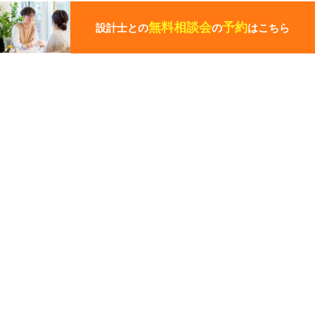
の
ペ
無料相談会
予約
設計士との
の
はこちら
ー
ジ
の
先
頭
この写真の施工事例を見る
に
戻
る
施工事例
彦根市
パノラマビューを楽しむ家
その他の関連ギャラリー