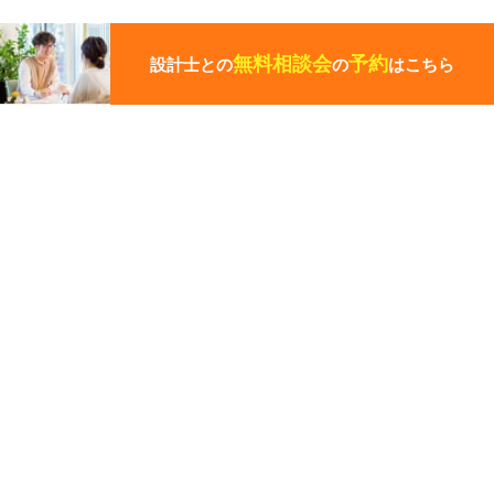
こ
の
ペ
無料相談会
予約
設計士との
の
はこちら
ー
ジ
の
先
その他の関連ギャラリー
頭
に
戻
る