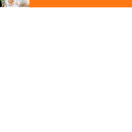
ジ
の
先
頭
この写真の施工事例を見る
に
戻
る
施工事例
野洲市
そっと光を添える、障子の
ある家
その他の関連ギャラリー