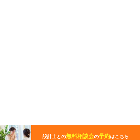
こ
の
ペ
無料相談会
予約
設計士との
の
はこちら
ー