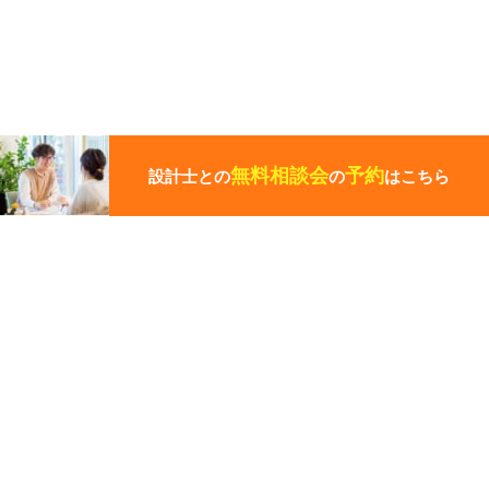
こ
の
ペ
無料相談会
予約
設計士との
の
はこちら
ー
ジ
の
先
その他の関連ギャラリー
頭
に
戻
る