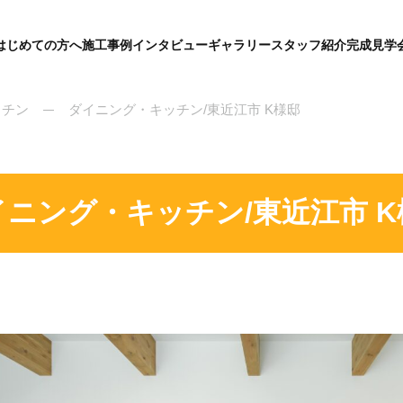
はじめての方へ
施工事例
インタビュー
ギャラリー
スタッフ紹介
完成見学
グ
ロ
ー
バ
ッチン
ダイニング・キッチン/東近江市 K様邸
ル
メ
ニ
ュ
ー
イニング・キッチン/東近江市 K