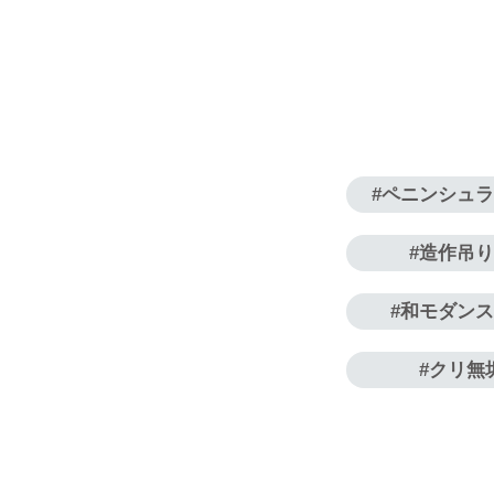
ペニンシュ
造作吊
和モダン
クリ無