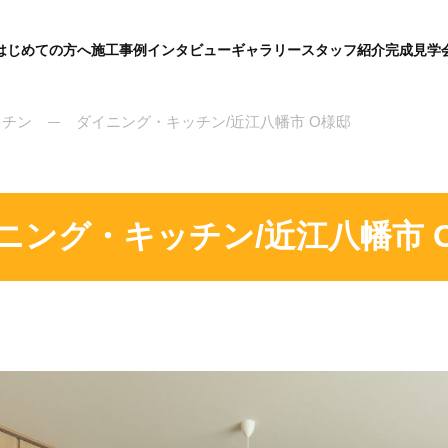
はじめての方へ
施工事例
インタビュー
ギャラリー
スタッフ紹介
完成見学
グ
ロ
ー
バ
ッチン
ダイニング・キッチン/近江八幡市 O様邸
ル
メ
ニ
ュ
ー
ニング・キッチン/近江八幡市 