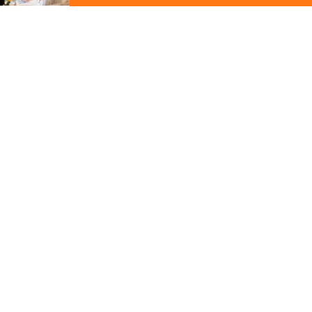
ジ
の
先
頭
この写真の施工事例を見る
に
戻
る
施工事例
長浜市
憩う。森の邸
その他の関連ギャラリー