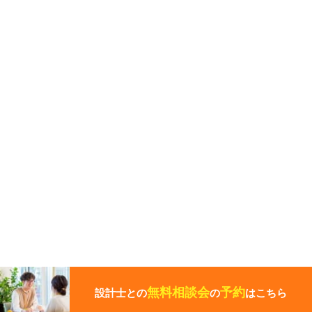
こ
の
ペ
無料相談会
予約
設計士との
の
はこちら
ー