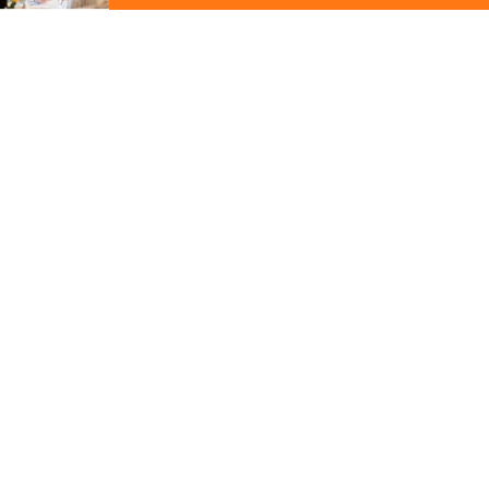
ジ
の
先
頭
この写真の施工事例を見る
に
戻
る
施工事例
長浜市
憩う。森の邸
その他の関連ギャラリー