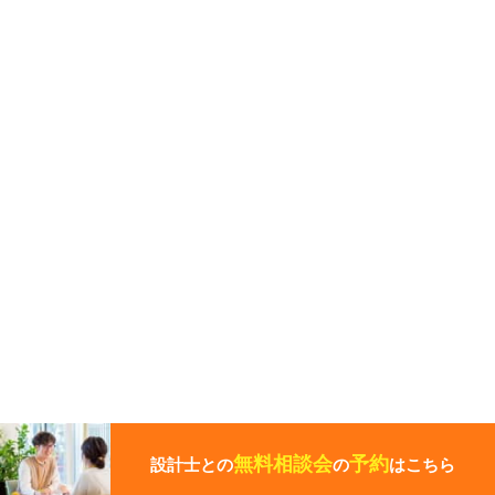
こ
の
ペ
無料相談会
予約
設計士との
の
はこちら
ー