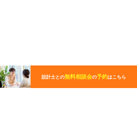
こ
の
ペ
無料相談会
予約
設計士との
の
はこちら
ー
ジ
の
先
頭
この写真の施工事例を見る
に
戻
る
施工事例