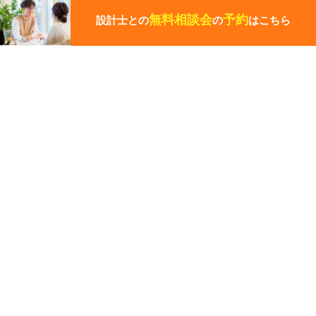
ペ
無料相談会
予約
設計士との
の
はこちら
ー
ジ
の
先
その他の関連ギャラリー
頭
に
戻
る