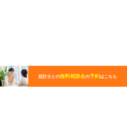
こ
の
ペ
無料相談会
予約
設計士との
の
はこちら
ー
ジ
の
先
頭
この写真の施工事例を見る
に
戻
る
施工事例