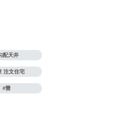
勾配天井
東 注文住宅
畳