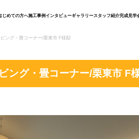
はじめての方へ
施工事例
インタビュー
ギャラリー
スタッフ紹介
完成見学
グ
ロ
ー
バ
ビング・畳コーナー/栗東市 F様邸
ル
メ
ニ
ュ
ー
ビング・畳コーナー/栗東市 F