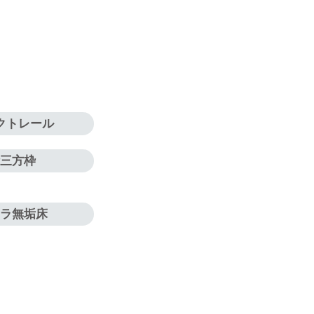
クトレール
三方枠
ナラ無垢床