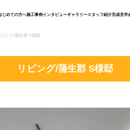
はじめての方へ
施工事例
インタビュー
ギャラリー
スタッフ紹介
完成見学
グ
ロ
ー
バ
ビング/蒲生郡 S様邸
ル
メ
ニ
ュ
ー
リビング/蒲生郡 S様邸