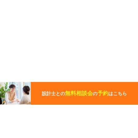
こ
の
ペ
無料相談会
予約
設計士との
の
はこちら
ー
ジ
の
先
頭
この写真の施工事例を見る
に
戻