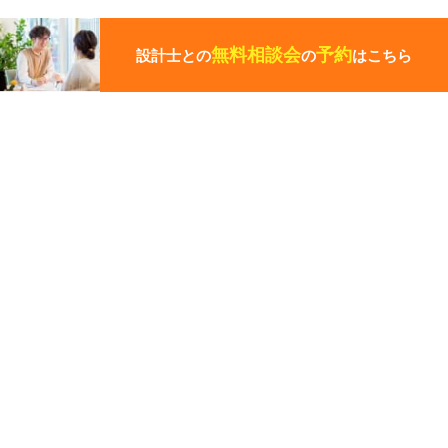
こ
の
ペ
無料相談会
予約
設計士との
の
はこちら
ー
ジ
の
先
頭
この写真の施工事例を見る
に
戻
る
施工事例
京都市
やさしく丘に建つ家
その他の関連ギャラリー