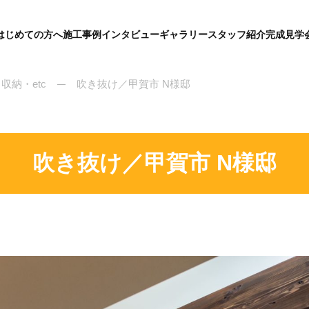
はじめての方へ
施工事例
インタビュー
ギャラリー
スタッフ紹介
完成見学
グ
ロ
ー
バ
収納・etc
吹き抜け／甲賀市 N様邸
ル
メ
ニ
ュ
ー
吹き抜け／甲賀市 N様邸