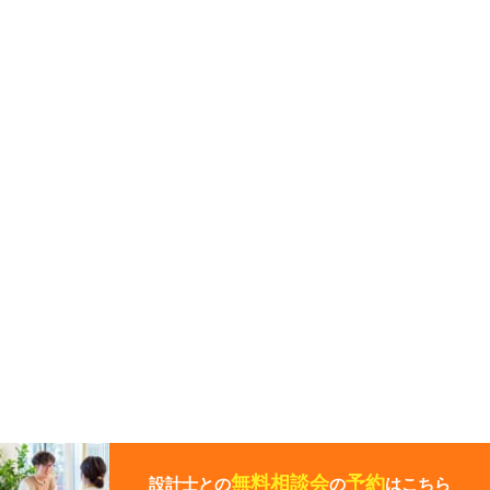
こ
の
ペ
無料相談会
予約
設計士との
の
はこちら