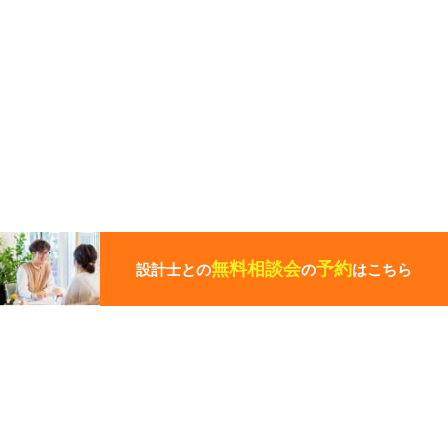
こ
の
ペ
無料相談会
予約
設計士との
の
はこちら
ー
ジ
の
先
頭
この写真の施工事例を見る
に
戻
る
施工事例