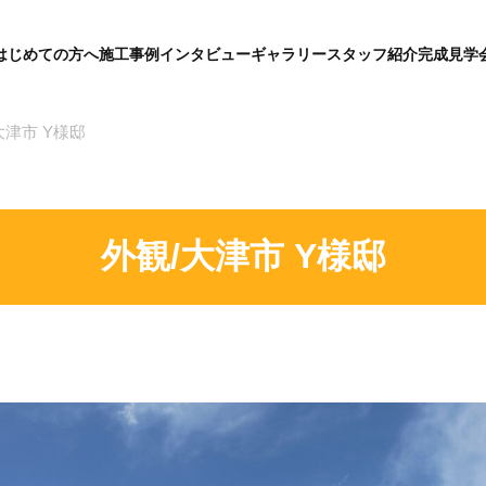
はじめての方へ
施工事例
インタビュー
ギャラリー
スタッフ紹介
完成見学
グ
ロ
ー
バ
大津市 Y様邸
ル
メ
ニ
ュ
ー
外観/大津市 Y様邸