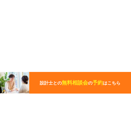
こ
の
ペ
無料相談会
予約
設計士との
の
はこちら
ー
ジ
の
先
頭
この写真の施工事例を見る
に
戻
る