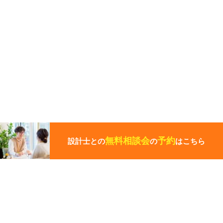
こ
の
ペ
無料相談会
予約
設計士との
の
はこちら
ー
ジ
の
先
頭
この写真の施工事例を見る
に
戻
る