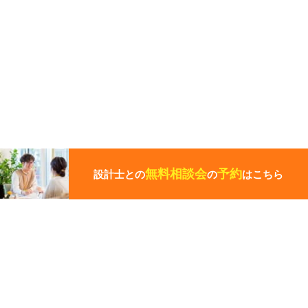
こ
の
ペ
無料相談会
予約
設計士との
の
はこちら
ー
ジ
の
先
頭
この写真の施工事例を見る
に
戻
る
施工事例