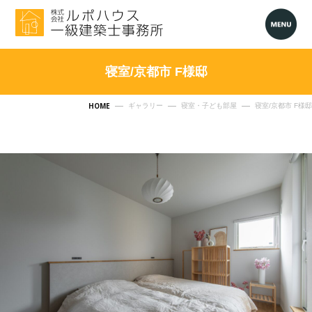
寝室/京都市 F様邸
HOME
ギャラリー
寝室・子ども部屋
寝室/京都市 F様邸