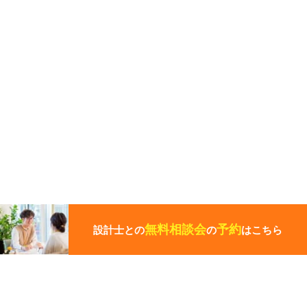
こ
の
ペ
無料相談会
予約
設計士との
の
はこちら
ー
ジ
の
先
頭
この写真の施工事例を見る