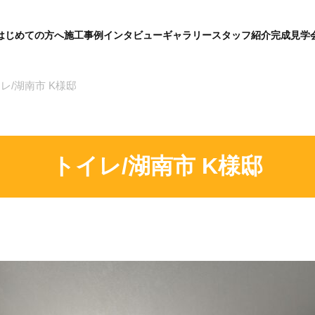
はじめての方へ
施工事例
インタビュー
ギャラリー
スタッフ紹介
完成見学
グ
ロ
ー
バ
レ/湖南市 K様邸
ル
メ
ニ
ュ
ー
トイレ/湖南市 K様邸