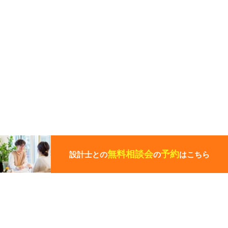
こ
の
ペ
無料相談会
予約
設計士との
の
はこちら
ー
ジ
の
先
頭
この写真の施工事例を見る
に
戻