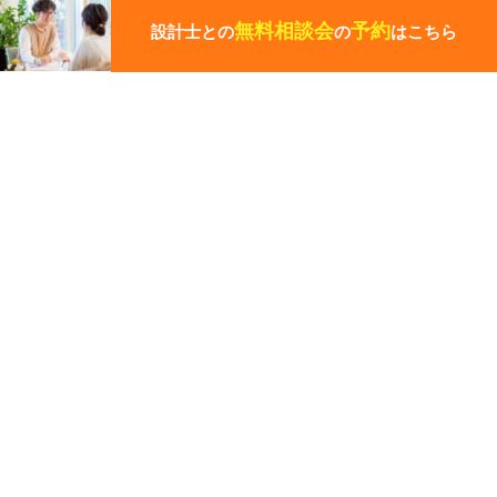
ペ
無料相談会
予約
設計士との
の
はこちら
ー
ジ
の
先
その他の関連ギャラリー
頭
に
戻
る