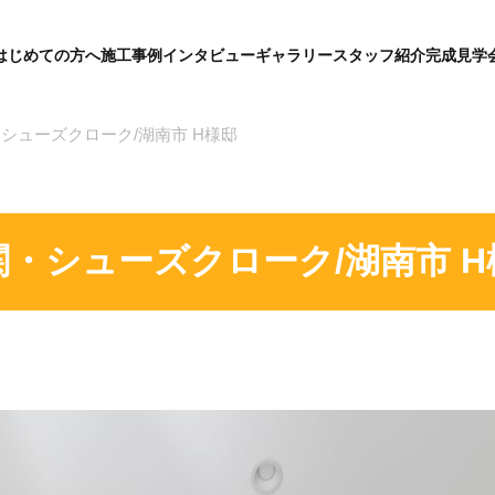
はじめての方へ
施工事例
インタビュー
ギャラリー
スタッフ紹介
完成見学
グ
ロ
ー
バ
シューズクローク/湖南市 H様邸
ル
メ
ニ
ュ
ー
関・シューズクローク/湖南市 H