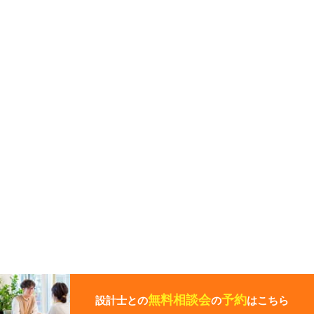
こ
の
ペ
無料相談会
予約
設計士との
の
はこちら
ー