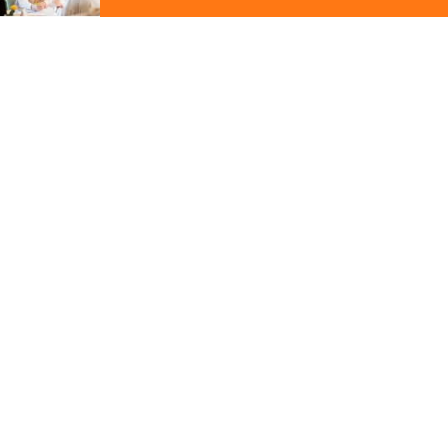
ジ
の
先
その他の関連ギャラリー
頭
に
戻
る