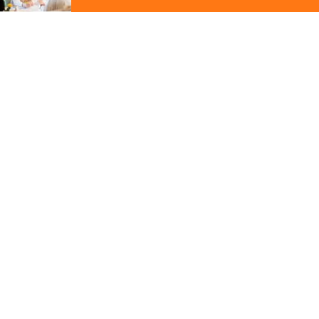
ジ
の
先
その他の関連ギャラリー
頭
に
戻
る