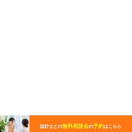
こ
の
ペ
無料相談会
予約
設計士との
の
はこちら
ー