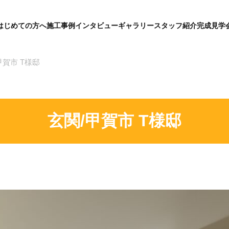
はじめての方へ
施工事例
インタビュー
ギャラリー
スタッフ紹介
完成見学
グ
ロ
ー
バ
甲賀市 T様邸
ル
メ
ニ
ュ
ー
玄関/甲賀市 T様邸