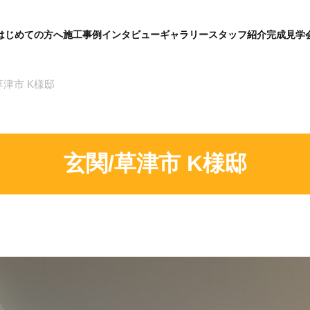
はじめての方へ
施工事例
インタビュー
ギャラリー
スタッフ紹介
完成見学
グ
ロ
ー
バ
草津市 K様邸
ル
メ
ニ
ュ
ー
玄関/草津市 K様邸