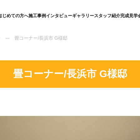
はじめての方へ
施工事例
インタビュー
ギャラリー
スタッフ紹介
完成見学
グ
ロ
ー
バ
ー
畳コーナー/長浜市 G様邸
ル
メ
ニ
ュ
ー
畳コーナー/長浜市 G様邸