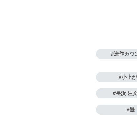
造作カウ
小上
長浜 注
畳