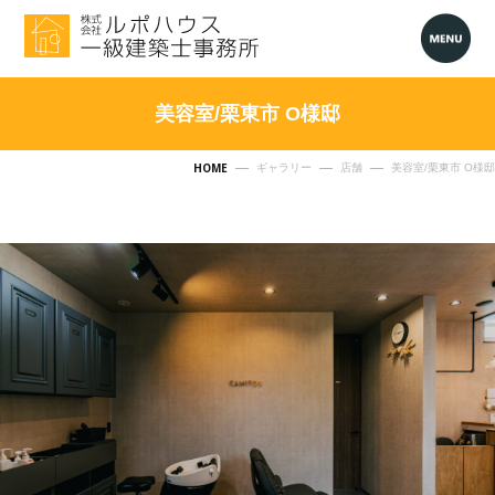
美容室/栗東市 O様邸
HOME
ギャラリー
店舗
美容室/栗東市 O様邸