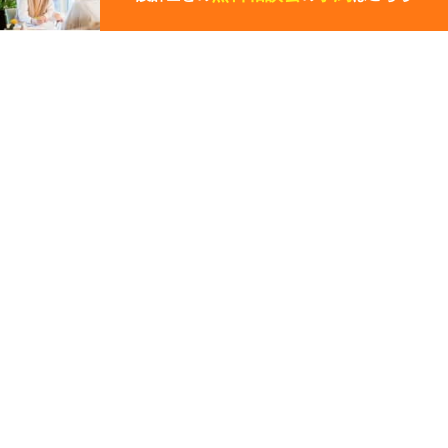
ー
ジ
の
先
その他の関連ギャラリー
頭
に
戻
る