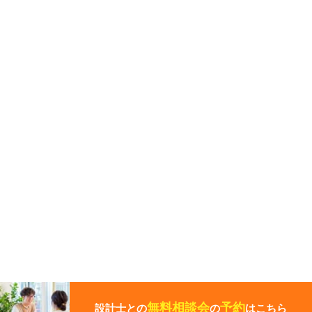
こ
の
ペ
無料相談会
予約
設計士との
の
はこちら