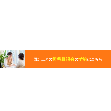
こ
の
ペ
無料相談会
予約
設計士との
の
はこちら
ー
ジ
の
先
頭
この写真の施工事例を見る
に
戻
る
施工事例