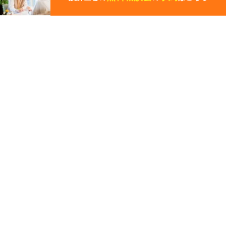
ー
ジ
の
先
その他の関連ギャラリー
頭
に
戻
る