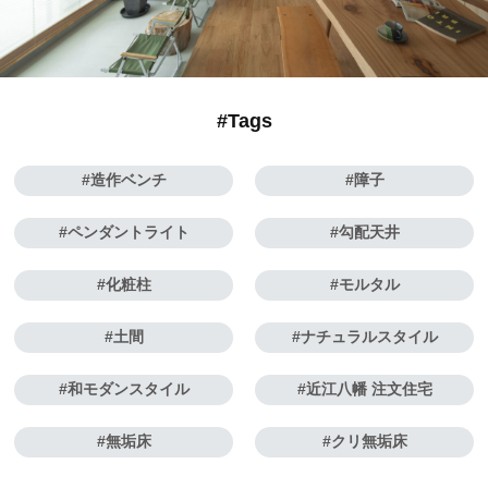
#Tags
造作ベンチ
障子
ペンダントライト
勾配天井
化粧柱
モルタル
土間
ナチュラルスタイル
和モダンスタイル
近江八幡 注文住宅
無垢床
クリ無垢床