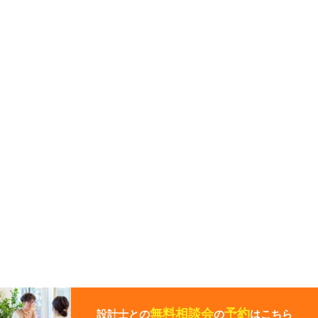
こ
の
ペ
無料相談会
予約
設計士との
の
はこちら