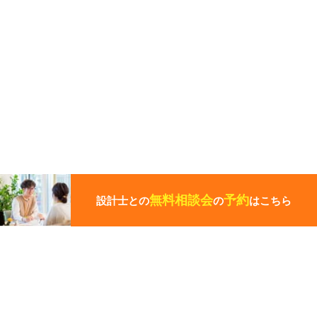
こ
の
ペ
無料相談会
予約
設計士との
の
はこちら
ー
ジ
の
先
頭
この写真の施工事例を見る
に
戻
る