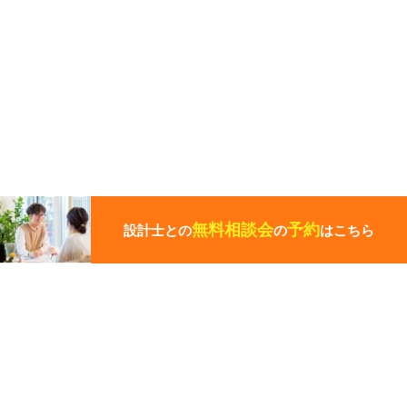
こ
の
ペ
無料相談会
予約
設計士との
の
はこちら
ー
ジ
の
先
頭
この写真の施工事例を見る
に
戻
る
施工事例