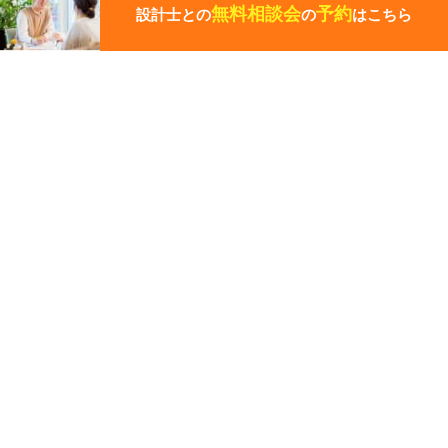
ペ
無料相談会
予約
設計士との
の
はこちら
ー
ジ
の
先
その他の関連ギャラリー
頭
に
戻
る