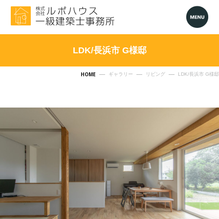
LDK/長浜市 G様邸
HOME
ギャラリー
リビング
LDK/長浜市 G様邸