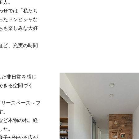
主人。
わせでは「私たち
ったドンピシャな
ちも楽しみな大好
ほど、充実の時間
した非日常を感じ
できる空間づく
フリースペース～フ
す。
など本物の木。経
した。
様子が分かる広が