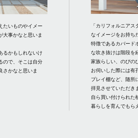
「カリフォルニアス
えたいものやイメー
なイメージをお持ち
が大事かなと思いま
特徴であるカバード
な吹き抜けは階段を
あるかもしれないけ
家族らしい、のびの
るので、そこは自分
お伺いした際には有
良さかなと思いま
プレイ棚など、随所
拝見させていただき
自ら買い付けられた
暮らしを育んでもら