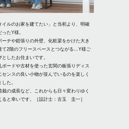
タイルのお家を建てたい」と当初より、明確
だったY様。
ポーチや鎧張りの外壁、化粧梁をかけた大き
経て2階のフリースペースとつながる…Y様ご
びとしたお住まいです。
孔ボードや古材を使った玄関の板張りディス
にセンスの良い小物が並んでいるのを楽しく
ました。
植栽の成長など、これからも日々変わりゆく
えると幸いです。［設計士：古玉 圭一］