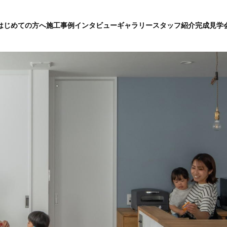
はじめての方へ
施工事例
インタビュー
ギャラリー
スタッフ紹介
完成見学
グ
ロ
ー
バ
ル
メ
ニ
ュ
ー