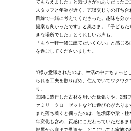
てもらえました」と気づきがおありだったご
スタッフと年齢が近く、冗談交じりの打ち合
目線で一緒に考えてくださった。趣味を分か
提案も良かったです」と奥さま。「子どもた
きな場所でした」とうれしいお声も。
「もう一軒一緒に建てたいくらい」と感じる
を過ごしてくださいました。
Y様が意識されたのは、生活の中にちょっと
られる工夫を散りばめ、住んでいてワクワク
り。
玄関に造作した古材を用いた板張りや、2階
ァミリークローゼットなどに遊び心が光りま
また落ち着くと伺ったのは、無垢床や梁・柱
年変化も含め、質感にこだわっていただきま
部屋から庭まで見渡せ、どこにいても家族の