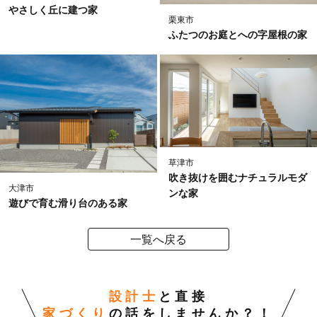
やさしく丘に建つ家
栗東市
ふたつのお庭とへの字屋根の家
草津市
吹き抜けを囲むナチュラルモダ
大津市
ンな家
遊びで育む滑り台のある家
一覧へ戻る
設計士
と直接
家づくり
の話をしませんか？！